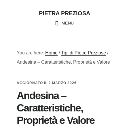
Skip
Skip
Skip
PIETRA PREZIOSA
to
to
to
main
primary
footer
MENU
content
sidebar
You are here:
Home
/
Tipi di Pietre Preziose
/
Andesina – Caratteristiche, Proprietà e Valore
AGGIORNATO IL
2 MARZO 2026
Andesina –
Caratteristiche,
Proprietà e Valore