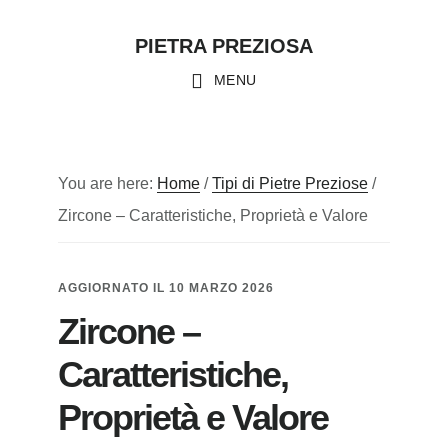
Skip
Skip
Skip
PIETRA PREZIOSA
to
to
to
main
primary
footer
MENU
content
sidebar
You are here:
Home
/
Tipi di Pietre Preziose
/
Zircone – Caratteristiche, Proprietà e Valore
AGGIORNATO IL
10 MARZO 2026
Zircone –
Caratteristiche,
Proprietà e Valore