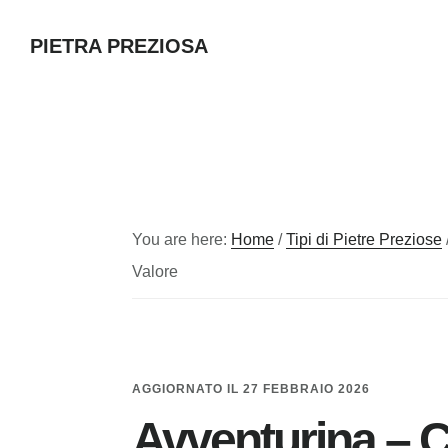
Skip
Skip
Skip
PIETRA PREZIOSA
to
to
to
main
primary
footer
content
sidebar
You are here:
Home
/
Tipi di Pietre Preziose
Valore
AGGIORNATO IL
27 FEBBRAIO 2026
Avventurina – Ca