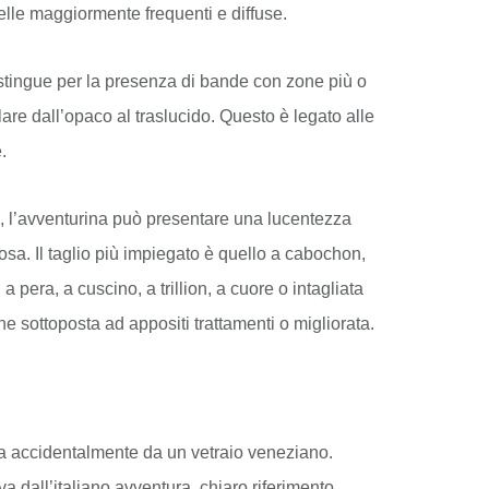
elle maggiormente frequenti e diffuse.
istingue per la presenza di bande con zone più o
are dall’opaco al traslucido. Questo è legato alle
.
, l’avventurina può presentare una lucentezza
sa. Il taglio più impiegato è quello a cabochon,
 pera, a cuscino, a trillion, a cuore o intagliata
ne sottoposta ad appositi trattamenti o migliorata.
ta accidentalmente da un vetraio veneziano.
a dall’italiano avventura, chiaro riferimento