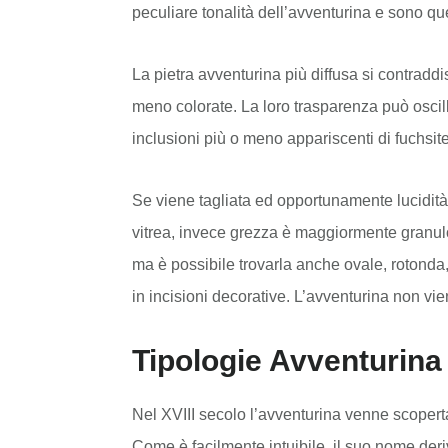
peculiare tonalità dell’avventurina e sono qu
La pietra avventurina più diffusa si contradd
meno colorate. La loro trasparenza può oscill
inclusioni più o meno appariscenti di fuchsite
Se viene tagliata ed opportunamente lucidità
vitrea, invece grezza è maggiormente granulo
ma è possibile trovarla anche ovale, rotonda, a
in incisioni decorative. L’avventurina non vie
Tipologie Avventurina
Nel XVIII secolo l’avventurina venne scoper
Come è facilmente intuibile, il suo nome deriv